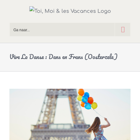
Skip
to
content
Ga naar...
Vive La Danse : Dans en Frans (Oosterzele)
Bekijk
grotere
afbeelding