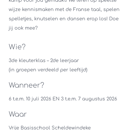
kamp voor jou gemaakt! We leren op speelse
wijze kennismaken met de Franse taal, spelen
spelletjes, knutselen en dansen erop los! Doe
jij ook mee?
Wie?
3de kleuterklas
– 2
de
leerjaar
(in groepen verdeeld per leeftijd)
Wanneer?
6 t.e.m. 10 juli 2026 EN 3 t.e.m. 7 augustus 2026
Waar
Vrije Basisschool Scheldewindeke