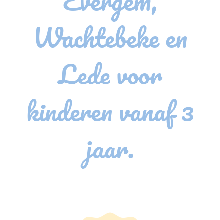
Evergem,
Wachtebeke en
Lede voor
kinderen vanaf 3
jaar.