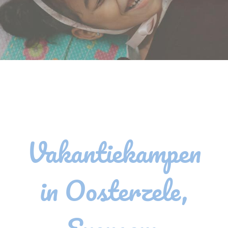
Vakantiekampen
in Oosterzele,