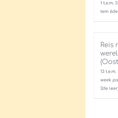
1 t.e.m. 
tem 6de 
Reis 
werel
(Oost
13 t.e.m.
week paa
2de leer