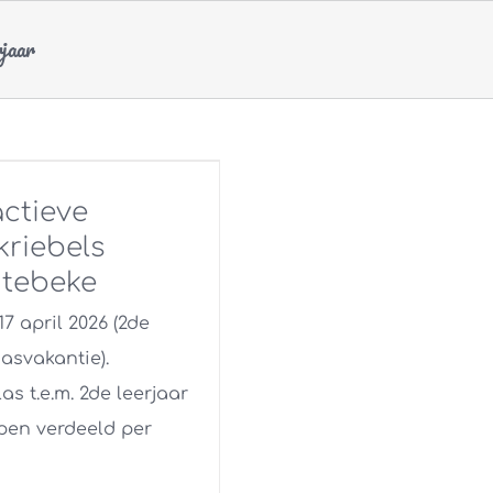
rjaar
ctieve
kriebels
tebeke
 17 april 2026 (2de
asvakantie).
as t.e.m. 2de leerjaar
epen verdeeld per