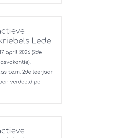
ctieve
kriebels Lede
 17 april 2026 (2de
asvakantie).
as t.e.m. 2de leerjaar
epen verdeeld per
ctieve