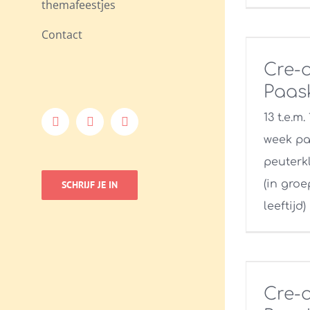
themafeestjes
Contact
Cre-a
Paas
13 t.e.m.
Facebook
Instagram
E-
mail
week pa
peuterkl
(in gro
SCHRIJF JE IN
leeftijd)
Cre-a