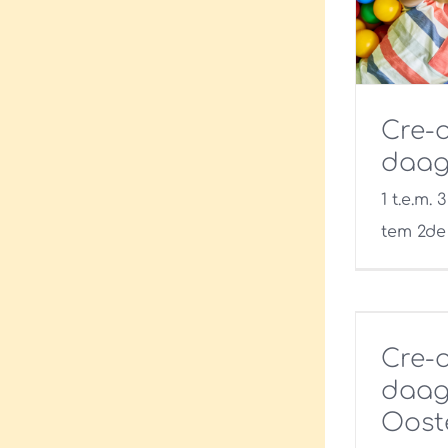
Cre-a
daag
1 t.e.m. 
tem 2de 
Cre-a
daag
Oost