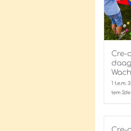
Cre-a
daag
Wach
1 t.e.m. 
tem 2de 
Cre-a