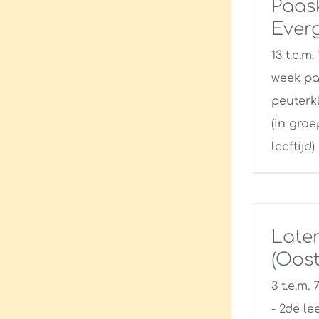
Paas
Ever
13 t.e.m.
week pa
peuterkl
(in gro
leeftijd)
Later
(Oost
3 t.e.m.
- 2de le