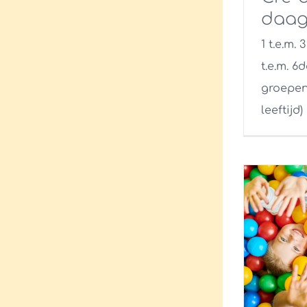
daag
1 t.e.m.
t.e.m. 6d
groepen
leeftijd)