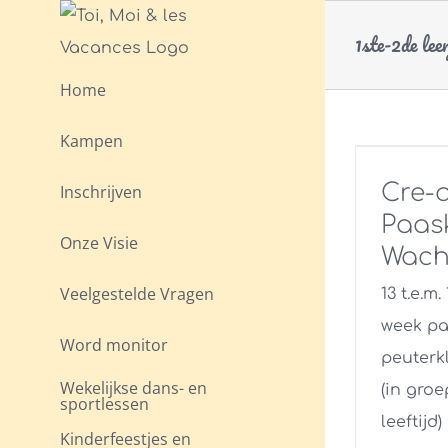
Skip
1ste-2de lee
to
content
Home
Kampen
Cre-a
Inschrijven
Paas
Onze Visie
Wach
Veelgestelde Vragen
13 t.e.m.
week pa
Word monitor
peuterkl
Wekelijkse dans- en
(in gro
sportlessen
leeftijd)
Kinderfeestjes en