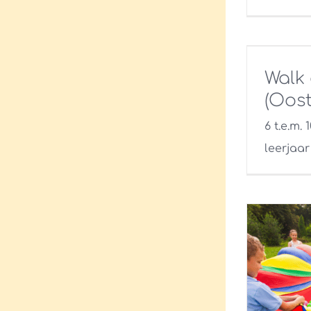
Walk
(Oost
6 t.e.m. 
leerjaar