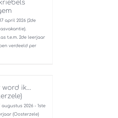
kriebels
gem
 17 april 2026 (2de
asvakantie).
as t.e.m. 2de leerjaar
epen verdeeld per
 word ik…
erzele)
 7 augustus 2026 - 1ste
erjaar (Oosterzele)