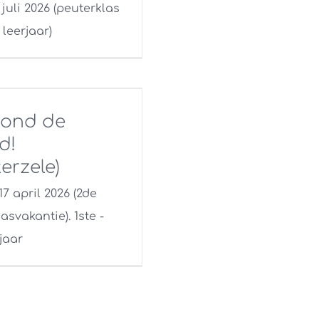
3 juli 2026 (peuterklas
leerjaar)
rond de
d!
erzele)
 17 april 2026 (2de
svakantie). 1ste -
jaar