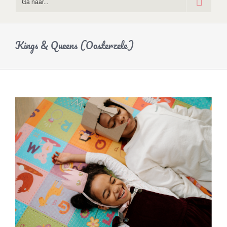
Ga naar...
Kings & Queens (Oosterzele)
Bekijk
grotere
afbeelding